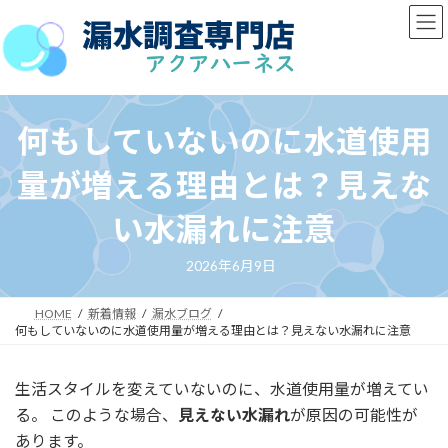
コ
ナ
ン
ビ
テ
ゲ
ン
ー
ツ
シ
へ
ョ
何もしていないのに水道使用
ス
ン
キ
に
量が増える理由とは？見えな
ッ
移
プ
動
い水漏れに注意
2026年6月9日
HOME
新着情報
漏水ブログ
何もしていないのに水道使用量が増える理由とは？見えない水漏れに注意
生活スタイルを変えていないのに、水道使用量が増えてい
る。 このような場合、
見えない水漏れ
が原因の可能性が
あります。