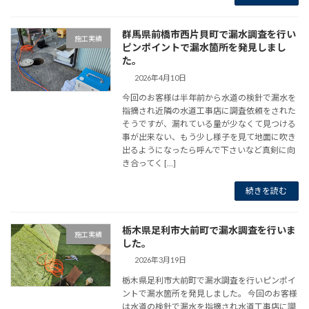
群馬県前橋市西片貝町で漏水調査を行い
施工実績
ピンポイントで漏水箇所を発見しまし
た。
2026年4月10日
今回のお客様は半年前から水道の検針で漏水を
指摘され近隣の水道工事店に調査依頼をされた
そうですが、漏れている量が少なくて見つける
事が出来ない、もう少し様子を見て地面に吹き
出るようになったら呼んで下さいなど真剣に向
き合ってく […]
続きを読む
栃木県足利市大前町で漏水調査を行いま
施工実績
した。
2026年3月19日
栃木県足利市大前町で漏水調査を行いピンポイ
ントで漏水箇所を発見しました。 今回のお客様
は水道の検針で漏水を指摘され水道工事店に調