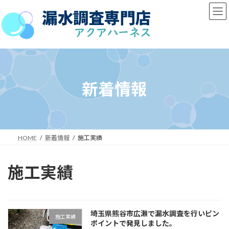
コ
ナ
ン
ビ
テ
ゲ
ン
ー
ツ
シ
へ
ョ
ス
ン
新着情報
キ
に
ッ
移
プ
動
HOME
新着情報
施工実績
施工実績
埼玉県熊谷市広瀬で漏水調査を行いピン
施工実績
ポイントで発見しました。