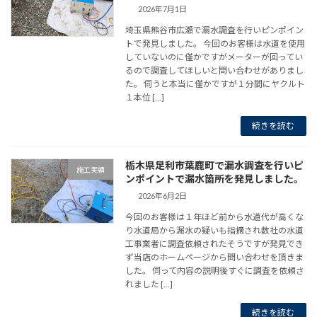
2026年7月1日
埼玉県熊谷市広瀬で漏水調査を行いピンポイン
トで発見しました。 今回のお客様は水道を使用
していないのに僅かですがメーターが回ってい
るので調査してほしいと問い合わせがありまし
た。 伺うと本当に僅かですが１分間にヤクルト
１本位 […]
続きを読む
栃木県足利市葉鹿町で漏水調査を行いピ
施工実績
ンポイントで漏水箇所を発見しました。
2026年6月2日
今回のお客様は１年ほど前から水道代が高くな
り水道局から漏水の疑いも指摘され数社の水道
工事業者に調査依頼されたそうですが発見でき
ず当店のホームページから問い合わせを頂きま
した。 伺って内容の説明後すぐに調査を依頼さ
れました […]
続きを読む