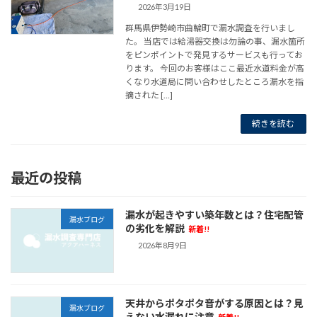
2026年3月19日
群馬県伊勢崎市曲輪町で漏水調査を行いまし
た。 当店では給湯器交換は勿論の事、漏水箇所
をピンポイントで発見するサービスも行ってお
ります。 今回のお客様はここ最近水道料金が高
くなり水道局に問い合わせしたところ漏水を指
摘された […]
続きを読む
最近の投稿
漏水が起きやすい築年数とは？住宅配管
漏水ブログ
の劣化を解説
新着!!
2026年8月9日
天井からポタポタ音がする原因とは？見
漏水ブログ
えない水漏れに注意