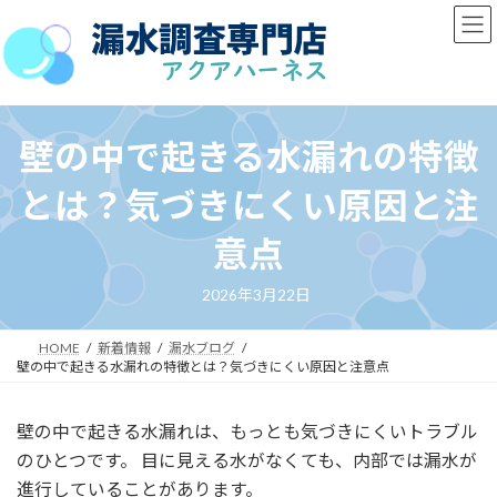
コ
ナ
ン
ビ
テ
ゲ
ン
ー
ツ
シ
へ
ョ
壁の中で起きる水漏れの特徴
ス
ン
キ
に
とは？気づきにくい原因と注
ッ
移
プ
動
意点
2026年3月22日
HOME
新着情報
漏水ブログ
壁の中で起きる水漏れの特徴とは？気づきにくい原因と注意点
壁の中で起きる水漏れは、もっとも気づきにくいトラブル
のひとつです。 目に見える水がなくても、内部では漏水が
進行していることがあります。