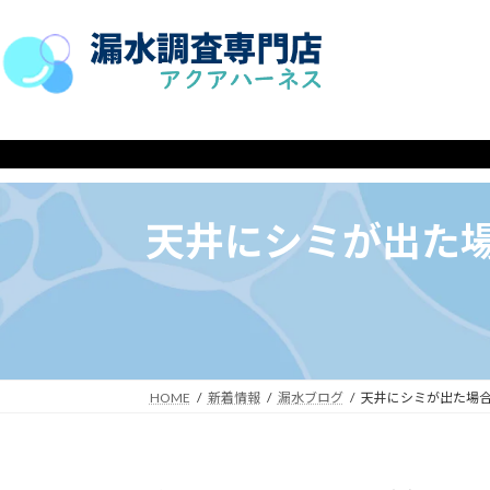
コ
ナ
ン
ビ
テ
ゲ
ン
ー
ツ
シ
HOME
へ
ョ
ス
ン
キ
に
天井にシミが出た
ッ
移
プ
動
HOME
新着情報
漏水ブログ
天井にシミが出た場