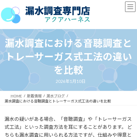
コ
ナ
ン
ビ
テ
ゲ
ン
ー
ツ
シ
へ
ョ
漏水調査における音聴調査と
ス
ン
キ
に
トレーサーガス式工法の違い
ッ
移
プ
動
を比較
2026年1月10日
HOME
新着情報
漏水ブログ
漏水調査における音聴調査とトレーサーガス式工法の違いを比較
漏水の疑いがある場合、「音聴調査」や「トレーサーガス
式工法」といった調査方法を耳にすることがあります。 ど
ちらも漏水調査に用いられる方法ですが、仕組みや得意と