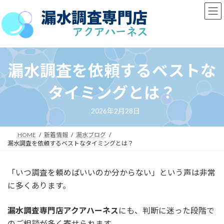
コ
ナ
ン
ビ
テ
ゲ
ン
ー
ツ
シ
へ
ョ
漏水調査を依頼するベストな
ス
ン
キ
に
タイミングとは？
ッ
移
プ
動
2026年2月28日
HOME
新着情報
漏水ブログ
漏水調査を依頼するベストなタイミングとは？
「いつ調査を頼めばいいのか分からない」という声は非常
に多くあります。
漏水調査専門店アクアハーネス
にも、判断に迷った段階で
のご相談が多く寄せられます。