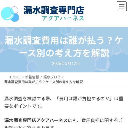
コ
ナ
ン
ビ
テ
ゲ
ン
ー
ツ
シ
へ
ョ
漏水調査費用は誰が払う？ケ
ス
ン
キ
に
ース別の考え方を解説
ッ
移
プ
動
2026年3月12日
HOME
新着情報
漏水ブログ
漏水調査費用は誰が払う？ケース別の考え方を解説
漏水調査を検討する際、「費用は誰が負担するのか」は重
要なポイントです。
漏水調査専門店アクアハーネス
にも、費用負担に関するご
相談が多く寄せられます。